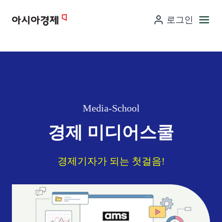
컨
로그인
텐
츠
로
넘
어
가
기
Media-School
경제 미디어스쿨
경제기자가 되는 첫걸음!