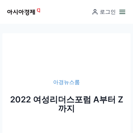
컨
로그인
텐
츠
로
넘
어
가
기
아경뉴스룸
2022 여성리더스포럼 A부터 Z
까지