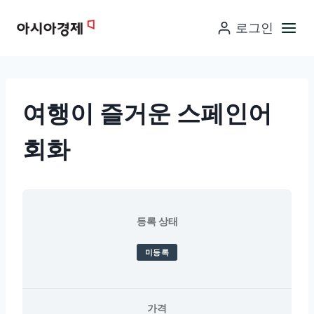
컨
로그인
텐
츠
로
넘
여행이 즐거운 스페인어
어
가
회화
기
등록 상태
미등록
가격